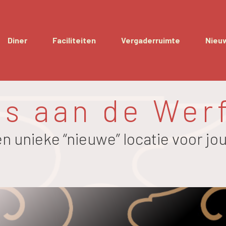
Diner
Faciliteiten
Vergaderruimte
Nieu
is aan de Wer
n unieke “nieuwe” locatie voor jo
p