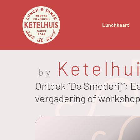
Lunchkaart
Ketelhu
by
Ontdek “De Smederij”: Ee
vergadering of worksho