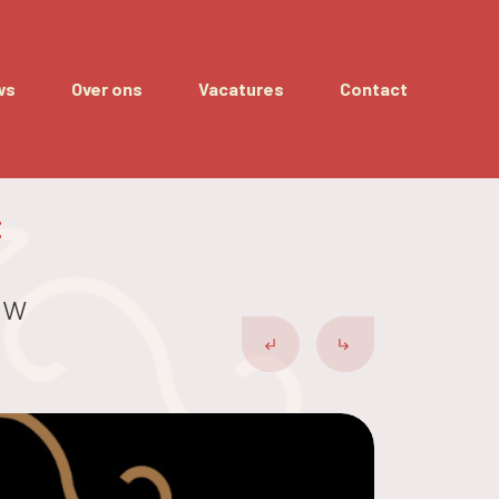
ws
Over ons
Vacatures
Contact
f
uw