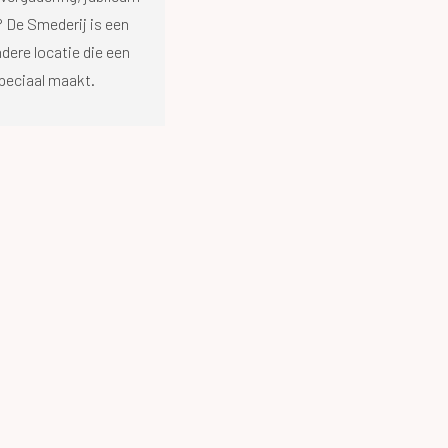
 De Smederij is een
ndere locatie die een
peciaal maakt.