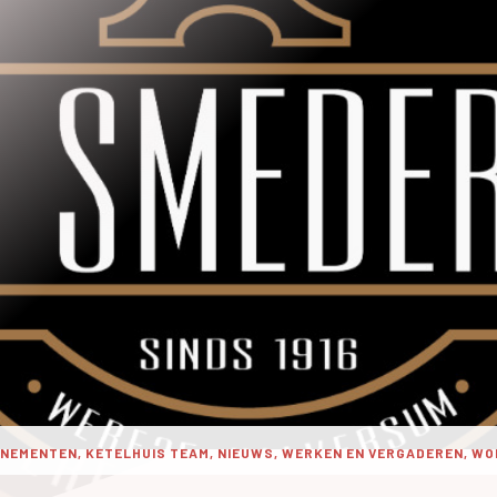
NEMENTEN, KETELHUIS TEAM, NIEUWS, WERKEN EN VERGADEREN, W