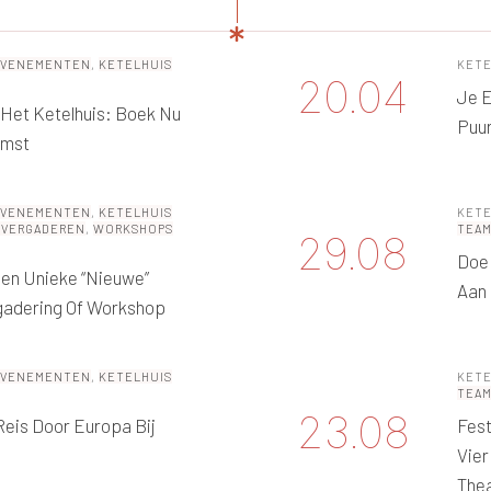
EVENEMENTEN
,
KETELHUIS
KETE
20.04
Je E
n Het Ketelhuis: Boek Nu
Puu
omst
EVENEMENTEN
,
KETELHUIS
KETE
 VERGADEREN
,
WORKSHOPS
TEA
29.08
Doe 
Een Unieke “nieuwe”
Aan
gadering Of Workshop
EVENEMENTEN
,
KETELHUIS
KETE
TEA
23.08
 Reis Door Europa Bij
Fest
Vier
Thea