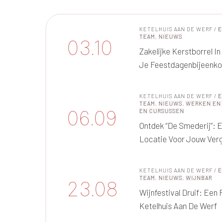
KETELHUIS AAN DE WERF
/
TEAM
,
NIEUWS
03.10
Zakelijke Kerstborrel I
Je Feestdagenbijeenk
KETELHUIS AAN DE WERF
/
TEAM
,
NIEUWS
,
WERKEN EN
06.09
EN CURSUSSEN
Ontdek “De Smederij”: 
Locatie Voor Jouw Ver
KETELHUIS AAN DE WERF
/
TEAM
,
NIEUWS
,
WIJNBAR
23.08
Wijnfestival Druif: Een
Ketelhuis Aan De Werf