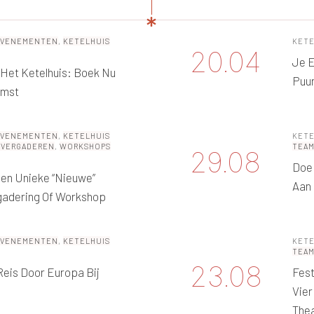
EVENEMENTEN
,
KETELHUIS
KETE
20.04
Je E
n Het Ketelhuis: Boek Nu
Puu
omst
EVENEMENTEN
,
KETELHUIS
KETE
 VERGADEREN
,
WORKSHOPS
TEA
29.08
Doe 
Een Unieke “nieuwe”
Aan
gadering Of Workshop
EVENEMENTEN
,
KETELHUIS
KETE
TEA
23.08
 Reis Door Europa Bij
Fest
Vier
Thea