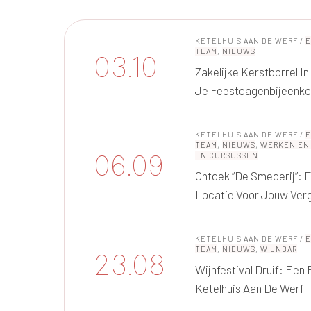
KETELHUIS AAN DE WERF
/
TEAM
,
NIEUWS
03.10
Zakelijke Kerstborrel I
Je Feestdagenbijeenk
KETELHUIS AAN DE WERF
/
TEAM
,
NIEUWS
,
WERKEN EN
06.09
EN CURSUSSEN
Ontdek “De Smederij”: 
Locatie Voor Jouw Ver
KETELHUIS AAN DE WERF
/
TEAM
,
NIEUWS
,
WIJNBAR
23.08
Wijnfestival Druif: Een
Ketelhuis Aan De Werf