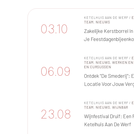
KETELHUIS AAN DE WERF
/
TEAM
,
NIEUWS
03.10
Zakelijke Kerstborrel I
Je Feestdagenbijeenk
KETELHUIS AAN DE WERF
/
TEAM
,
NIEUWS
,
WERKEN EN
06.09
EN CURSUSSEN
Ontdek “De Smederij”: 
Locatie Voor Jouw Ver
KETELHUIS AAN DE WERF
/
TEAM
,
NIEUWS
,
WIJNBAR
23.08
Wijnfestival Druif: Een
Ketelhuis Aan De Werf