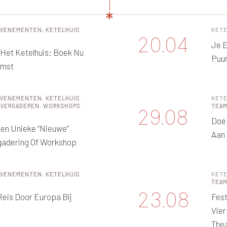
EVENEMENTEN
,
KETELHUIS
KETE
20.04
Je E
n Het Ketelhuis: Boek Nu
Puu
omst
EVENEMENTEN
,
KETELHUIS
KETE
 VERGADEREN
,
WORKSHOPS
TEA
29.08
Doe 
Een Unieke “nieuwe”
Aan
gadering Of Workshop
EVENEMENTEN
,
KETELHUIS
KETE
TEA
23.08
 Reis Door Europa Bij
Fest
Vier
Thea