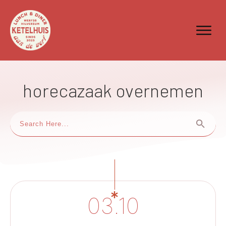
horecazaak overnemen
03.10